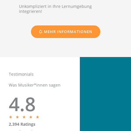
Unkompliziert in Ihre Lernumgebung
integrieren!
MEHR INFORMATIONEN
Testimonials
Was Musiker*innen sagen
4.8
5
★
★
★
★
★
2,394 Ratings
/