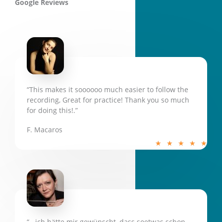
5
Google Reviews
“This makes it soooooo much easier to follow the
recording, Great for practice! Thank you so much
for doing this!.”
F. Macaros
5
★
★
★
★
★
/
5
“...ich hätte mir gewünscht, dass soetwas schon