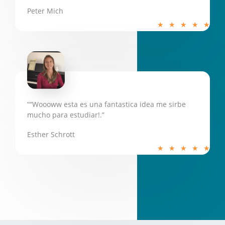
Peter Mich
5
★
★
★
★
★
/
5
““Woooww esta es una fantastica idea me sirbe
mucho para estudiar!.”
Esther Schrott
5
★
★
★
★
★
/
5