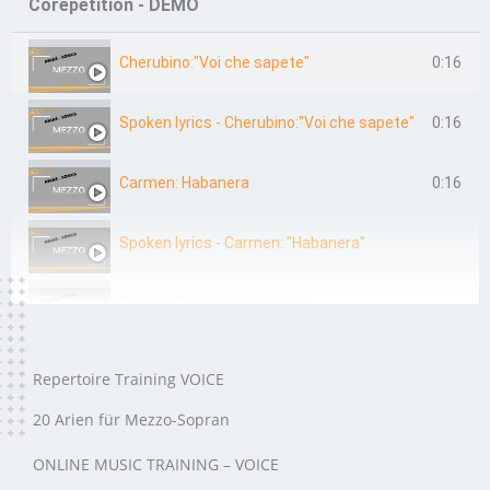
Corepetition - DEMO
Cherubino:"Voi che sapete"
0:16
Spoken lyrics - Cherubino:"Voi che sapete"
0:16
Carmen: Habanera
0:16
Spoken lyrics - Carmen: "Habanera"
Rosina: "Una voce poco fa"
Repertoire Training VOICE
20 Arien für Mezzo-Sopran
ONLINE MUSIC TRAINING – VOICE