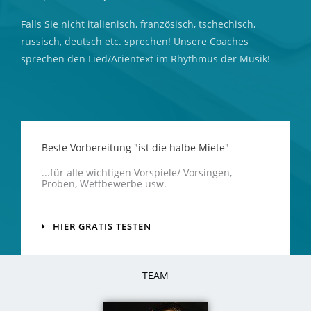
Falls Sie nicht italienisch, französisch, tschechisch,
russisch, deutsch etc. sprechen! Unsere Coaches
sprechen den Lied/Arientext im Rhythmus der Musik!
Beste Vorbereitung "ist die halbe Miete"
...für alle wichtigen Vorspiele/ Vorsingen,
Proben, Wettbewerbe usw.
HIER GRATIS TESTEN
TEAM