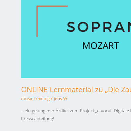
zu
„Die
Zauberflöte“.
ONLINE Lernmaterial zu „Die Zau
music training
/
Jens W
…ein gelungener Artikel zum Projekt „e-vocal: Digita
Presseabteilung!