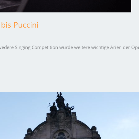
is Puccini
vedere Singing Competition wurde weitere wichtige Arien der O