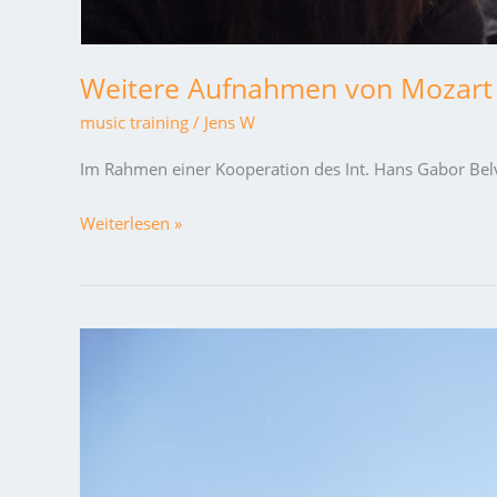
Weitere Aufnahmen von Mozart b
music training
/
Jens W
Im Rahmen einer Kooperation des Int. Hans Gabor Bel
Weiterlesen »
Making-
of
„BARBIERE
DI
SIVIGLIA“