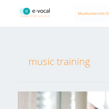
Zum
Inhalt
Musikunterricht O
springen
music training
Weitere
Aufnahmen
von